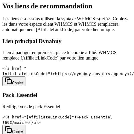
Vos liens de recommandation
Les liens ci-dessous utilisent la syntaxe WHMCS
<(
et
)>
. Copiez-
les dans votre espace client WHMCS et WHMCS remplacera
automatiquement
[AffiliateLinkCode]
par votre lien unique.
Lien principal Dynabuy
Lien à partager en premier - place le cookie affilié. WHMCS
remplace [AffiliateLinkCode] par votre lien unique
<(a href="
[AffiliateLinkCode]")>https://dynabuy.novatis.agency<(/
Copier
Pack Essentiel
Redirige vers le pack Essentiel
<(a href="[AffiliateLinkCode]")>Pack Essentiel
(69€/mois)<(/a)>
Copier